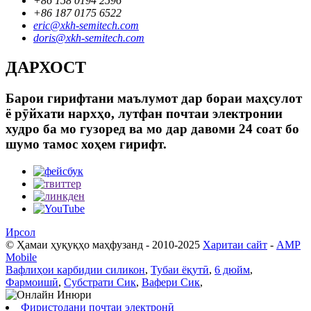
+86 158 0194 2596
+86 187 0175 6522
eric@xkh-semitech.com
doris@xkh-semitech.com
ДАРХОСТ
Барои гирифтани маълумот дар бораи маҳсулот
ё рӯйхати нархҳо, лутфан почтаи электронии
худро ба мо гузоред ва мо дар давоми 24 соат бо
шумо тамос хоҳем гирифт.
Ирсол
© Ҳамаи ҳуқуқҳо маҳфузанд - 2010-2025
Харитаи сайт
-
AMP
Mobile
Вафлиҳои карбидии силикон
,
Тубаи ёқутӣ
,
6 дюйм
,
Фармоишӣ
,
Субстрати Сик
,
Вафери Сик
,
Фиристодани почтаи электронӣ