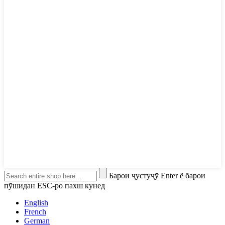
Барои ҷустуҷӯ Enter ё барои
пӯшидан ESC-ро пахш кунед
English
French
German