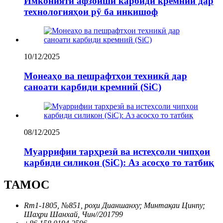
Имконияти афзоиши карбиди кремний дар
технологияҳои рӯ ба инкишоф
10/12/2025
Монеаҳо ва пешрафтҳои техникӣ дар
саноати карбиди кремний (SiC)
08/12/2025
Муаррифии тарҳрезӣ ва истеҳсоли чипҳои
карбиди силикон (SiC): Аз асосҳо то татбиқ
ТАМОС
Rm1-1805, №851, роҳи Дианшанху; Минтақаи Цинпу;
Шаҳри Шанхай, Чин//201799