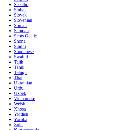
Sesotho
Sinhala
Slovak
Slovenian
Somali
Samoan
Scots Gaelic
Shona
Sindhi
Sundanese
Swahili
Tajik
Tamil
Telugu
Thai
Ukrainian
Urdu
Uzbek
Vietnamese
Welsh
Xhosa
Yiddish
Yoruba
Zulu
Kinyarwanda