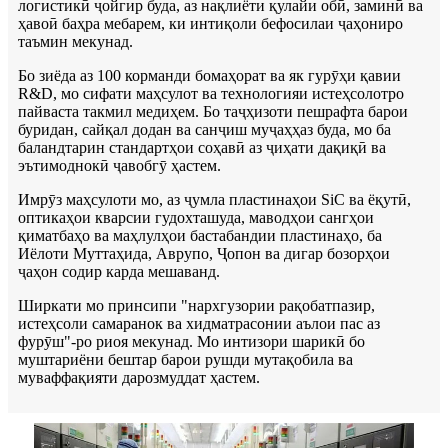
логистикӣ ҷойгир буда, аз нақлиёти қулайи обӣ, заминӣ ва
ҳавоӣ баҳра мебарем, ки интиқоли бефосилаи ҷаҳониро
таъмин мекунад.
Бо зиёда аз 100 корманди бомаҳорат ва як гурӯҳи қавии
R&D, мо сифати маҳсулот ва технологияи истеҳсолотро
пайваста такмил медиҳем. Бо таҷҳизоти пешрафта барои
буридан, сайқал додан ва санҷиш муҷаҳҳаз буда, мо ба
баландтарин стандартҳои соҳавӣ аз ҷиҳати дақиқӣ ва
эътимоднокӣ ҷавобгӯ ҳастем.
Имрӯз маҳсулоти мо, аз ҷумла пластинаҳои SiC ва ёқутӣ,
оптикаҳои кварсии гудохташуда, маводҳои сангҳои
қиматбаҳо ва маҳлулҳои бастабандии пластинаҳо, ба
Иёлоти Муттаҳида, Аврупо, Ҷопон ва дигар бозорҳои
ҷаҳон содир карда мешаванд.
Ширкати мо принсипи "нархгузории рақобатпазир,
истеҳсоли самаранок ва хидматрасонии аълои пас аз
фурӯш"-ро риоя мекунад. Мо интизори шарикӣ бо
муштариёни бештар барои рушди мутақобила ва
муваффақияти дарозмуддат ҳастем.