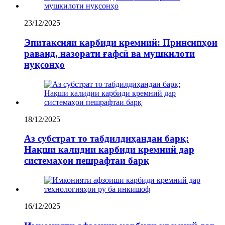
23/12/2025
Эпитаксияи карбиди кремний: Принсипҳои
раванд, назорати ғафсӣ ва мушкилоти
нуқсонҳо
18/12/2025
Аз субстрат то табдилдиҳандаи барқ:
Нақши калидии карбиди кремний дар
системаҳои пешрафтаи барқ
16/12/2025