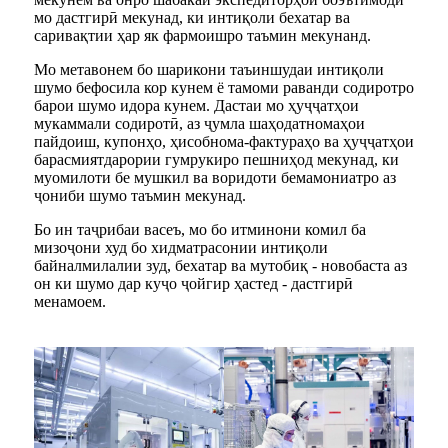
мо дастгирӣ мекунад, ки интиқоли бехатар ва
саривақтии ҳар як фармоишро таъмин мекунанд.
Мо метавонем бо шарикони таъиншудаи интиқоли
шумо бефосила кор кунем ё тамоми раванди содиротро
барои шумо идора кунем. Дастаи мо ҳуҷҷатҳои
мукаммали содиротӣ, аз ҷумла шаҳодатномаҳои
пайдоиш, купонҳо, ҳисобнома-фактураҳо ва ҳуҷҷатҳои
барасмиятдарории гумрукиро пешниҳод мекунад, ки
муомилоти бе мушкил ва воридоти бемамониатро аз
ҷониби шумо таъмин мекунад.
Бо ин таҷрибаи васеъ, мо бо итминони комил ба
мизоҷони худ бо хидматрасонии интиқоли
байналмилалии зуд, бехатар ва мутобиқ - новобаста аз
он ки шумо дар куҷо ҷойгир ҳастед - дастгирӣ
менамоем.