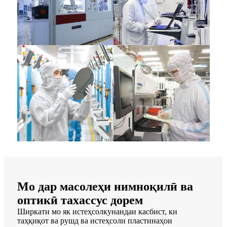
Мо дар масолеҳи нимноқилӣ ва
оптикӣ тахассус дорем
Ширкати мо як истеҳсолкунандаи касбист, ки
таҳқиқот ва рушд ва истеҳсоли пластинаҳои