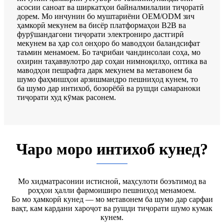
асосии саноат ва ширкатҳои байналмилалии тиҷоратӣ
дорем. Мо инчунин бо муштариёни OEM/ODM зич
ҳамкорӣ мекунем ва бисёр платформаҳои B2B ва
фурӯшандагони тиҷорати электрониро дастгирӣ
мекунем ва ҳар сол онҳоро бо маводҳои баландсифат
таъмин менамоем. Бо таҷрибаи чандинсолаи соҳа, мо
охирин таҳаввулотро дар соҳаи нимноқилҳо, оптика ва
маводҳои пешрафта дарк мекунем ва метавонем ба
шумо фаҳмишҳои арзишмандро пешниҳод кунем, то
ба шумо дар интихоб, бозорёбӣ ва рушди самараноки
тиҷорати худ кӯмак расонем.
Чаро моро интихоб кунед?
Мо хидматрасонии истисноӣ, маҳсулоти боэътимод ва
роҳҳои ҳалли фармоиширо пешниҳод менамоем.
Бо мо ҳамкорӣ кунед — мо метавонем ба шумо дар сарфаи
вақт, кам кардани хароҷот ва рушди тиҷорати шумо кумак
кунем.