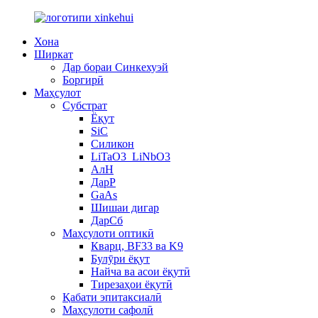
Хона
Ширкат
Дар бораи Синкехуэй
Боргирӣ
Маҳсулот
Субстрат
Ёқут
SiC
Силикон
LiTaO3_LiNbO3
АлН
ДарP
GaAs
Шишаи дигар
ДарСб
Маҳсулоти оптикӣ
Кварц, BF33 ва K9
Булӯри ёқут
Найча ва асои ёқутӣ
Тирезаҳои ёқутӣ
Қабати эпитаксиалӣ
Маҳсулоти сафолӣ