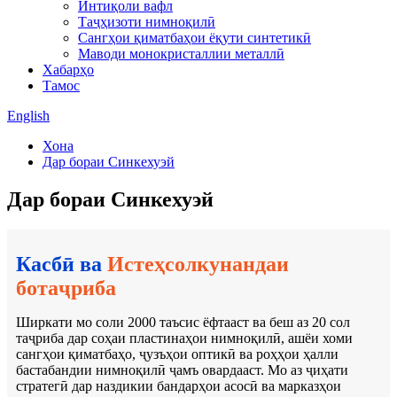
Интиқоли вафл
Таҷҳизоти нимноқилӣ
Сангҳои қиматбаҳои ёқути синтетикӣ
Маводи монокристаллии металлӣ
Хабарҳо
Тамос
English
Хона
Дар бораи Синкехуэй
Дар бораи Синкехуэй
Касбӣ ва
Истеҳсолкунандаи
ботаҷриба
Ширкати мо соли 2000 таъсис ёфтааст ва беш аз 20 сол
таҷриба дар соҳаи пластинаҳои нимноқилӣ, ашёи хоми
сангҳои қиматбаҳо, ҷузъҳои оптикӣ ва роҳҳои ҳалли
бастабандии нимноқилӣ ҷамъ овардааст. Мо аз ҷиҳати
стратегӣ дар наздикии бандарҳои асосӣ ва марказҳои