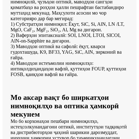
нимноқилӣ, ҷузъҳои оптикӣ, маводҳои сангҳои
қиматбаҳо ва роҳҳои ҳалли пешрафтаи бастабандиро
муттаҳид мекунад. Маҳсулоти асосии мо чор
категорияро дар бар мегирад:
1) Субстратҳои нимноқил: Ёқут, SiC, Si, AlN, LN /LT,
MgO, CaF₂, MgF₂, SiO₂, Al, Mg ва дигарон.
2) Ваферҳои эпитаксиалӣ: SOI, LNOI, LTOI, SICOI,
AlN-on-Sapphire ва дигарон.
3) Маводҳои оптикӣ ва сафолӣ: ёқут, кварси
гудохташуда, K9, BF33, YAG, SiC, AlN, зирконий ва
ғайра.
4) Маводҳои истеъмолии нимноқилҳо:
интиқолдиҳандаҳои вафлӣ, қуттиҳои FOUP, қуттиҳои
FOSB, қаиқҳои вафлӣ ва ғайра.
Мо аксар вақт бо ширкатҳои
нимноқилҳо ва оптика ҳамкорӣ
мекунем
Мо бо корхонаҳои пешбари нимноқилҳо,
истеҳсолкунандагони оптикӣ, институтҳои тадқиқотӣ
ва дистрибюторҳои ҷаҳонӣ шарикии дарозмуддат,
инчунин ҳамкории устувор бо таъминкунандагони