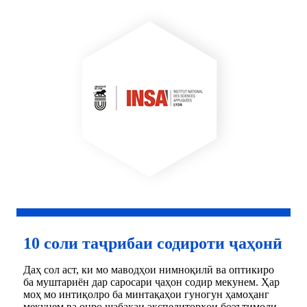
10 соли таҷрибаи содироти ҷаҳонӣ
Даҳ сол аст, ки мо маводҳои нимноқилӣ ва оптикиро
ба муштариён дар саросари ҷаҳон содир мекунем. Ҳар
моҳ мо интиқолро ба минтақаҳои гуногун ҳамоҳанг
мекунем ва онро шабакаи экспедиторҳои боэътимоди