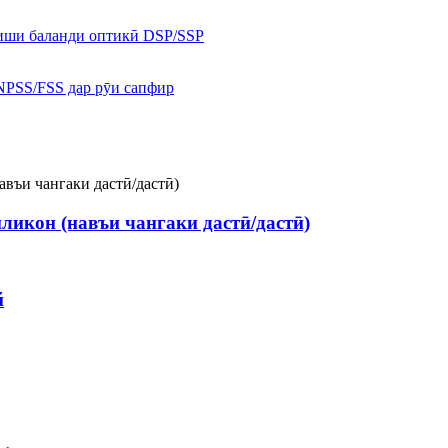
икон (навъи чангаки дастӣ/дастӣ)
й