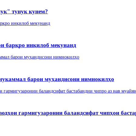
нук" тунук кунем?
ои барқро инқилоб мекунанд
 мукаммал барои муҳандисони нимноқилҳо
водҳои гармигузаронии баландсифат чипҳои бастар