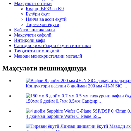
Маҳсулоти оптикӣ
Кварц, BF33 ва K9
Булӯри ёқут
Найча ва асои ёқутӣ
Тирезаҳои ёқутӣ
Қабати эпитаксиалӣ
Маҳсулоти сафолӣ
Интиқоли вафл
Сангҳои қиматбаҳои ёқути синтетикӣ
Таҷҳизоти нимноқилӣ
Маводи монокристаллии металлӣ
Маҳсулоти пешниҳодшуда
Кондуктори вафлии 8 дюймаи 200 мм 4H-N SiC ...
150мм 6 дюйм 0.7мм 0.5мм Сапфир...
4 дюймаи Sapphire Wafer C-Plane SS...