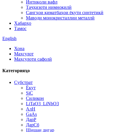
Интиқоли вафл
Таҷҳизоти нимноқилӣ
Сангҳои қиматбаҳои ёқути синтетикӣ
Маводи монокристаллии металлӣ
Хабарҳо
Тамос
English
Хона
Маҳсулот
Маҳсулоти сафолӣ
Категорияҳо
Субстрат
Ёқут
SiC
Силикон
LiTaO3_LiNbO3
АлН
GaAs
ДарP
ДарСб
Шишаи дигар