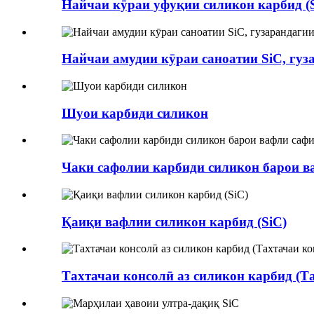
Найчаи кӯраи уфуқии силикон карбид (
Найчаи амудии кӯраи саноатии SiC, гуз
Шуои карбиди силикон
Чаки сафолии карбиди силикон барои в
Қаиқи вафлии силикон карбид (SiC)
Тахтачаи консолӣ аз силикон карбид (Та