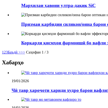
Марҳилаи ҳавоии ултра-дақиқ SiC
Призмаи карбидии силикон/оина барои 
​​Коркарди қисмҳои фармоишӣ бо вафли
1
2
3
Баъдӣ >
>>
Саҳифаи 1 / 3
Хабарҳо
19/01/2026
Чӣ тавр хароҷоти хариди худро барои вафли
16/01/2026