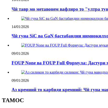
Чӣ тавр мо метавонем вафлиро то "ултра ту
14/01/2026
Чӣ гуна SiC ва GaN бастабандии нимноқилҳ
09/01/2026
FOUP None ва FOUP Full Формула: Дастури
09/01/2026
Аз кремний то карбиди кремний: Чӣ гуна ма
ТАМОС