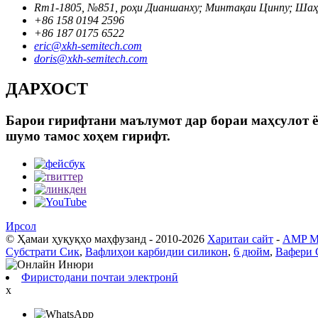
Rm1-1805, №851, роҳи Дианшанху; Минтақаи Цинпу; Шаҳ
+86 158 0194 2596
+86 187 0175 6522
eric@xkh-semitech.com
doris@xkh-semitech.com
ДАРХОСТ
Барои гирифтани маълумот дар бораи маҳсулот ё 
шумо тамос хоҳем гирифт.
Ирсол
© Ҳамаи ҳуқуқҳо маҳфузанд - 2010-2026
Харитаи сайт
-
AMP Mo
Субстрати Сик
,
Вафлиҳои карбидии силикон
,
6 дюйм
,
Вафери 
Фиристодани почтаи электронӣ
x