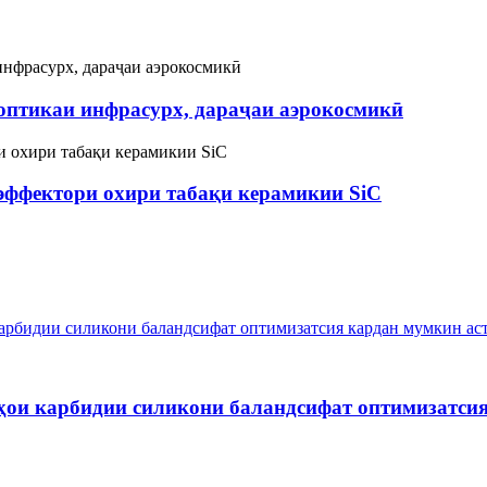
оптикаи инфрасурх, дараҷаи аэрокосмикӣ
 эффектори охири табақи керамикии SiC
ҳои карбидии силикони баландсифат оптимизатси