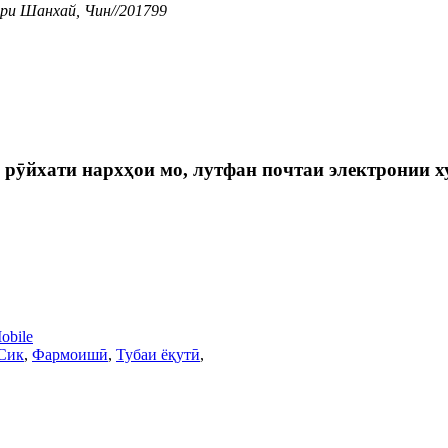
ри Шанхай, Чин//201799
рӯйхати нархҳои мо, лутфан почтаи электронии худ
bile
Сик
,
Фармоишӣ
,
Тубаи ёқутӣ
,