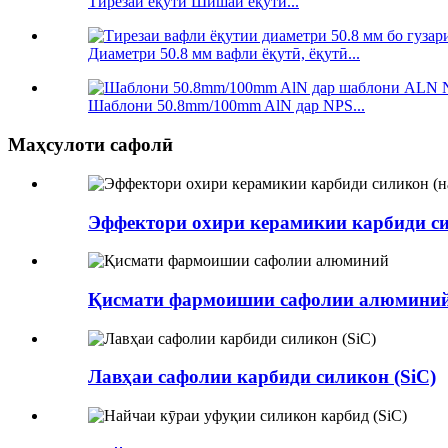
Тирезаи ёқутӣ Шишаи ёқутӣ...
Диаметри 50.8 мм вафли ёқутӣ, ёқутӣ...
Шаблони 50.8mm/100mm AlN дар NPS...
Маҳсулоти сафолӣ
Эффектори охири керамикии карбиди сил
Қисмати фармоишии сафолии алюмини
Лавҳаи сафолии карбиди силикон (SiC)