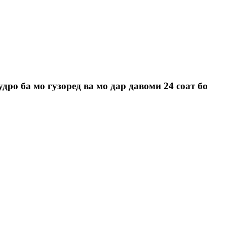
ро ба мо гузоред ва мо дар давоми 24 соат бо