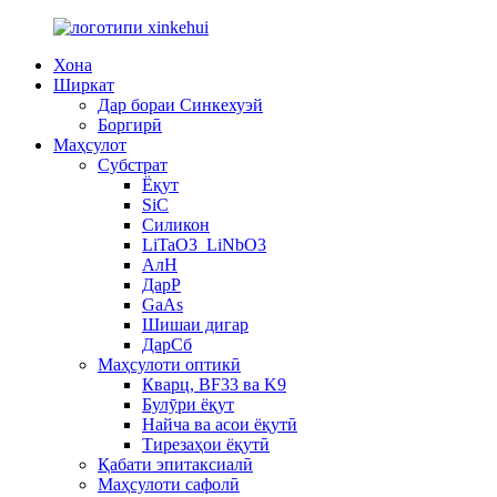
Хона
Ширкат
Дар бораи Синкехуэй
Боргирӣ
Маҳсулот
Субстрат
Ёқут
SiC
Силикон
LiTaO3_LiNbO3
АлН
ДарP
GaAs
Шишаи дигар
ДарСб
Маҳсулоти оптикӣ
Кварц, BF33 ва K9
Булӯри ёқут
Найча ва асои ёқутӣ
Тирезаҳои ёқутӣ
Қабати эпитаксиалӣ
Маҳсулоти сафолӣ