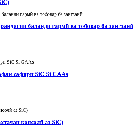
SiC)
арандагии баланди гармӣ ва тобовар ба зангзанӣ
афли сафири SiC Si GAAs
хтачаи консолӣ аз SiC)